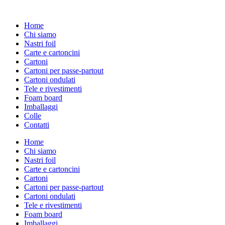
Vai
al
Home
contenuto
Chi siamo
Nastri foil
Carte e cartoncini
Cartoni
Cartoni per passe-partout
Cartoni ondulati
Tele e rivestimenti
Foam board
Imballaggi
Colle
Contatti
Home
Chi siamo
Nastri foil
Carte e cartoncini
Cartoni
Cartoni per passe-partout
Cartoni ondulati
Tele e rivestimenti
Foam board
Imballaggi